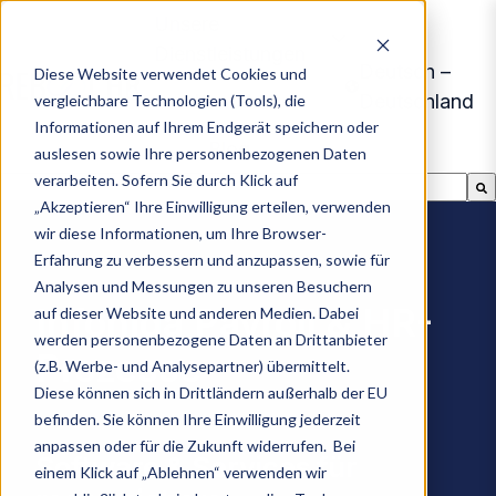
Unsere
Dienstleistungen
Deutsch –
Diese Website verwendet Cookies und
Kontakt
Deutschland
vergleichbare Technologien (Tools), die
S
Informationen auf Ihrem Endgerät speichern oder
t
Blog
auslesen sowie Ihre personenbezogenen Daten
a
verarbeiten. Sofern Sie durch Klick auf
Dies ist ein Suchfeld mit einer automatischen Vorschla
r
„Akzeptieren“ Ihre Einwilligung erteilen, verwenden
Es gibt keine Vorschläge, da das Suchfeld leer ist.
t
wir diese Informationen, um Ihre Browser-
Erfahrung zu verbessern und anzupassen, sowie für
s
Analysen und Messungen zu unseren Besuchern
e
Infoniqa Payroll & HR-
auf dieser Website und anderen Medien. Dabei
i
werden personenbezogene Daten an Drittanbieter
t
Prozesse
(z.B. Werbe- und Analysepartner) übermittelt.
e
Diese können sich in Drittländern außerhalb der EU
befinden. Sie können Ihre Einwilligung jederzeit
anpassen oder für die Zukunft widerrufen. Bei
Software & Services für
einem Klick auf „Ablehnen“ verwenden wir