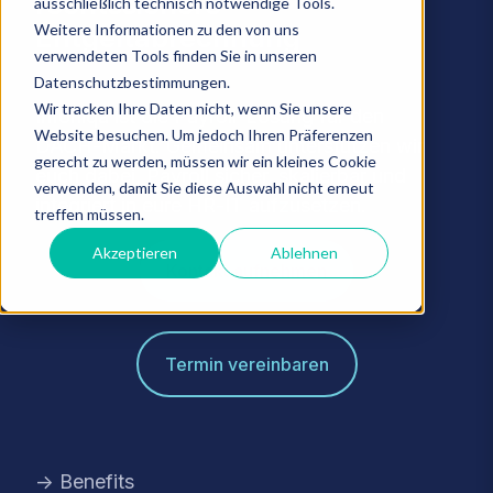
rechtssichere
ausschließlich technisch notwendige Tools.
Entgeltabrechnung
Weitere Informationen zu den von uns
verwendeten Tools finden Sie in unseren
Datenschutzbestimmungen.
Wir tracken Ihre Daten nicht, wenn Sie unsere
Infoniqa ist die Payroll‑Lösung für den
Website besuchen. Um jedoch Ihren Präferenzen
DACH‑Markt. Gemeinsam unterstützen wir
gerecht zu werden, müssen wir ein kleines Cookie
euch dabei, Payroll sicher, skalierbar und
verwenden, damit Sie diese Auswahl nicht erneut
integriert in eure HR‑IT aufzusetzen.
treffen müssen.
Akzeptieren
Ablehnen
Kontakt aufnehmen
Termin vereinbaren
→ Benefits