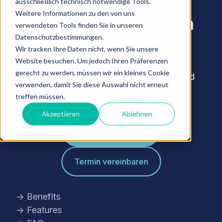
digital und
ausschließlich technisch notwendige Tools.
Weitere Informationen zu den von uns
rechtssicher erfassen
verwendeten Tools finden Sie in unseren
Datenschutzbestimmungen.
Wir tracken Ihre Daten nicht, wenn Sie unsere
Website besuchen. Um jedoch Ihren Präferenzen
ZEP hilft Euren Teams, Zeit effizient zu
gerecht zu werden, müssen wir ein kleines Cookie
nutzen, Projekte transparent zu steuern und
verwenden, damit Sie diese Auswahl nicht erneut
Compliance-Anforderungen mühelos zu
treffen müssen.
erfüllen – direkt aus der Cloud.
Akzeptieren
Ablehnen
Kontakt aufnehmen
Termin vereinbaren
→ Benefits
→ Features