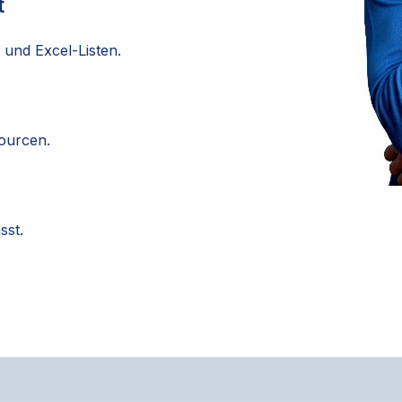
t
 und Excel-Listen.
ourcen.
sst.