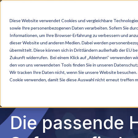
S
Diese Website verwendet Cookies und vergleichbare Technologien 
t
sowie Ihre personenbezogenen Daten verarbeiten. Sofern Sie durch 
a
Informationen, um Ihre Browser-Erfahrung zu verbessern und anz
dieser Website und anderen Medien. Dabei werden personenbezoge
r
übermittelt. Diese können sich in Drittländern außerhalb der EU bef
t
Zukunft widerrufen. Bei einem Klick auf „Ablehnen“ verwenden wir
s
den von uns verwendeten Tools finden Sie in unseren Datenschu
e
Wir tracken Ihre Daten nicht, wenn Sie unsere Website besuchen. 
i
Cookie verwenden, damit Sie diese Auswahl nicht erneut treffen 
t
e
Die passende 